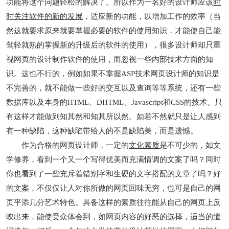
功能将这个问题轻松的解决了。所以作为一名好的设计师应该
时
时关注软件的新的发展
，适应新的功能，以增加工作的效率（当
然这就要求原来就要掌握必要的软件的使用知识，才能使自己能
驾轻就熟的掌握新的升级后的软件的使用），很多设计师却只重
视网页的设计制作软件的使用，而忽视一些内部技术方面的知
识。这也不行的，例如如果不掌握ASP技术网页设计师的知识是
不完善的，就不能做一些好的交互以及查询等等系统，还有一些
数据库以及本身的HTML、DHTML、Javascript和CSS的技术。只
有这样才能做到知其然和知其所以然。如若不然就只是让人感到
有一种缺陷，这种缺陷带给人的不是缺陷美，而是遗憾。
作为合格的网页设计师，一定的
文化素质
是不可少的，如文
学修养，看到一个又一个写得优美而充满情调的文案了吗？同时
你也看到了一些充斥着错别字和生硬的文字搭配的文章了吗？好
的文案，不仅仅让人对你所做的网页回味无穷，也可是自己的网
页平添几分艺术特色。具备这样的素质往往能从自己的网页上反
映出来，能使受众体会到，如网页内容的好恶的选择，适当的遣