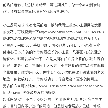
前热门电影，让别人来转载，等过期以后，做一个404 删除动
作，还有就是依靠论坛里的优质发贴技巧。
小主题网站 未来有发展前途，以前我写过很多小主题网站发展
的技巧，可以搜索一下http://www.baidu.com/s?wd=%D0%A1%D
6%F7%CC%E2%CD%F8%D5%BE%B7%D6%CE%F6&cl=3 ;
小主题，例如 3gp 手机电影，周公解梦 万年历，小游戏 星座，
健康心理 火车类的等等你最擅长的小主题，只要国内总的受众
能有5% 都可以尝试一下，在别人都在门户路上拼的头破血流的
时候，走走小路，异曲同工之效果，小主题拼的是市场占有率和
光晕效果。你爱好什么，你擅长什么，你能在你个领域做到老大
地位，你就成功了。 等你成功了，你自然会有更多的路可走，
更多的方向可以延伸。www.61flash.com www.huoche.net www.
hao3gp.com 等众多都发展的很快。
娱乐网站 07年不再，泛娱乐的，笑话 图片 电影 音乐 综合性质
的，目前国内不少这样的网站，但是新站发展起来已经非常艰