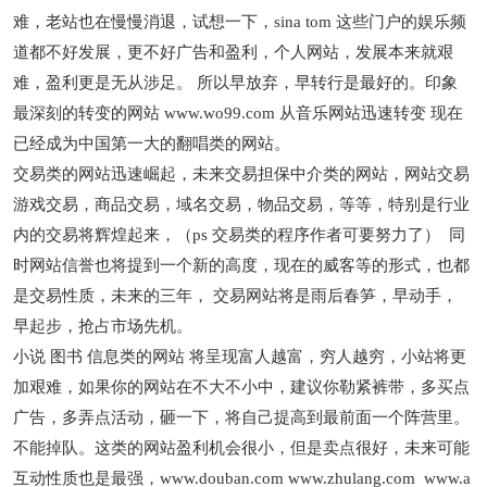
难，老站也在慢慢消退，试想一下，sina tom 这些门户的娱乐频
道都不好发展，更不好广告和盈利，个人网站，发展本来就艰
难，盈利更是无从涉足。 所以早放弃，早转行是最好的。印象
最深刻的转变的网站 www.wo99.com 从音乐网站迅速转变 现在
已经成为中国第一大的翻唱类的网站。
交易类的网站迅速崛起，未来交易担保中介类的网站，网站交易
游戏交易，商品交易，域名交易，物品交易，等等，特别是行业
内的交易将辉煌起来，（ps 交易类的程序作者可要努力了） 同
时网站信誉也将提到一个新的高度，现在的威客等的形式，也都
是交易性质，未来的三年， 交易网站将是雨后春笋，早动手，
早起步，抢占市场先机。
小说 图书 信息类的网站 将呈现富人越富，穷人越穷，小站将更
加艰难，如果你的网站在不大不小中，建议你勒紧裤带，多买点
广告，多弄点活动，砸一下，将自己提高到最前面一个阵营里。
不能掉队。这类的网站盈利机会很小，但是卖点很好，未来可能
互动性质也是最强，www.douban.com www.zhulang.com www.a