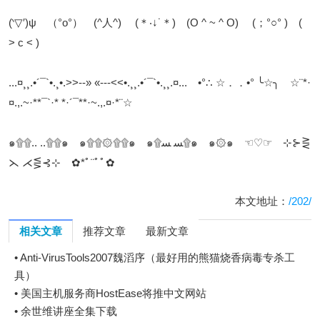
(‵▽′)ψ （°ο°） (^人^) (＊‧↓˙＊) (O ^ ~ ^ O) (；°○° ) (
> c < )
...¤¸¸.•´¯`•.¸•.>>--» «---<<•.¸¸.•´¯`•.¸¸.¤... •°∴ ☆．．•° ╰☆╮ ☆¨*·
¤.,.~·**¯`·* *·´¯**·~.,.¤·*¨☆
๑۩۩.. ..۩۩๑ ๑۩۩۞۩۩๑ ๑۩ﺴ ﺴ۩๑ ๑۞๑ ☜♡☞ ⊹⊱⋛
⋋ ⋌⋚⊰⊹ ✿*ﾟ¨ﾟﾟ✿
本文地址：
/202/
相关文章
推荐文章
最新文章
•
Anti-VirusTools2007魏滔序（最好用的熊猫烧香病毒专杀工
具）
•
美国主机服务商HostEase将推中文网站
•
余世维讲座全集下载