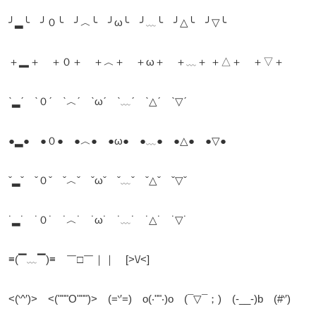
╯▂╰ ╯０╰ ╯︿╰ ╯ω╰ ╯﹏╰ ╯△╰ ╯▽╰
＋▂＋ ＋０＋ ＋︿＋ ＋ω＋ ＋﹏＋ ＋△＋ ＋▽＋
ˋ▂ˊ ˋ０ˊ ˋ︿ˊ ˋωˊ ˋ﹏ˊ ˋ△ˊ ˋ▽ˊ
●▂● ●０● ●︿● ●ω● ●﹏● ●△● ●▽●
ˇ▂ˇ ˇ０ˇ ˇ︿ˇ ˇωˇ ˇ﹏ˇ ˇ△ˇ ˇ▽ˇ
˙▂˙ ˙０˙ ˙︿˙ ˙ω˙ ˙﹏˙ ˙△˙ ˙▽˙
≡(▔﹏▔)≡ ￣□￣｜｜ [>\/<]
<(‵^′)> <("""O""")> (=‵′=) o(‧""‧)o (¯▽¯；) (-__-)b (#‵′)