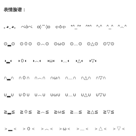
表情脸谱：
｡◕‿◕｡ べòべ o(‧'''‧)o ゃōゃ *^_^* ^*^ ^-^ ^_^ ^︵^
⊙▂⊙ ⊙０⊙ ⊙︿⊙ ⊙ω⊙ ⊙﹏⊙ ⊙△⊙ ⊙▽⊙
◑▂◐ ◑０◐ ◑︿◐ ◑ω◐ ◑﹏◐ ◑△◐ ◑▽◐
∩▂∩ ∩０∩ ∩︿∩ ∩ω∩ ∩﹏∩ ∩△∩ ∩▽∩
∪▂∪ ∪０∪ ∪︿∪ ∪ω∪ ∪﹏∪ ∪△∪ ∪▽∪
≧▂≦ ≧０≦ ≧︿≦ ≧ω≦ ≧﹏≦ ≧△≦ ≧▽≦
＞▂＜ ＞０＜ ＞︿＜ ＞ω＜ ＞﹏＜ ＞△＜ ＞▽＜