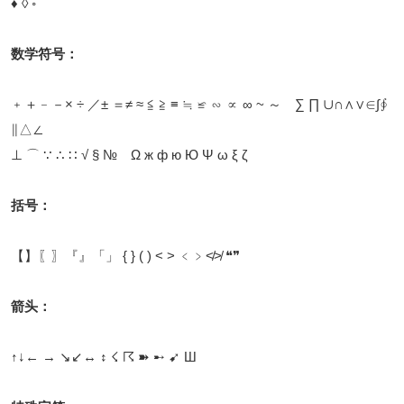
♦ ◊ ◦
数学符号：
﹢＋﹣－× ÷ ／± ＝≠ ≈ ≦ ≧ ≡ ≒ ≌ ∽ ∝ ∞ ~ ～ ∑ ∏ ∪∩∧∨∈∫∮
∥△∠
⊥ ⌒ ∵ ∴ ∷ √ § № Ω ж ф ю Ю Ψ ω ξ ζ
括号：
【】〖〗『』「」 { } ( ) < > ﹤﹥≮≯ ❝❞
箭头：
↑↓← → ↘↙↔ ↕ ☇ ☈ ➽ ➸ ➹ Ш