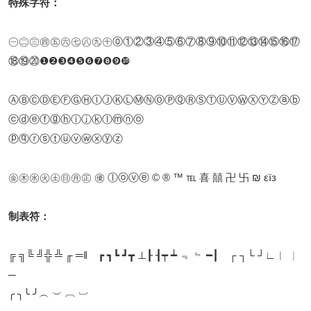
特殊字符：
㊀㊁㊂㊃㊄㊅㊆㊇㊈㊉⓪①②③④⑤⑥⑦⑧⑨⑩⑪⑫⑬⑭⑮⑯⑰
⑱⑲⑳❶❷❸❹❺❻❼❽❾❿
ⒶⒷⒸⒹⒺⒻⒼⒽⒾⒿⓀⓁⓂⓃⓄⓅⓆⓇⓈⓉⓊⓋⓌⓍⓎⓏⓐⓑ
ⓒⓓⓔⓕⓖⓗⓘⓙⓚⓛⓜⓝⓞ
ⓟⓠⓡⓢⓣⓤⓥⓦⓧⓨⓩ
㊎㊍㊌㊋㊏㊐㊊㊣ ㊝ ⓛⓞⓥⓔ © ® ™ ℡ 喜 囍 卍 卐 ₪ εїз
制表符：
╔ ╗╚ ╝╬ ╩ ╓ ═‖ ┏ ┓┗ ┛┳ ⊥┠ ┨┯ ┷ ﹃ ﹄ ━┃ ┌ ┐└ ┘∟︱ ︴
─
╭ ╮╰ ╯︵ ︶ ︹ ︺