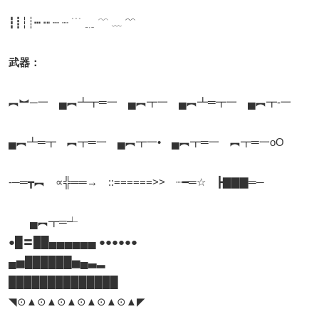
┇┋┆┊┅ ┉ ┄ ┈ ﹉ ﹎ ﹋ ﹏ ﹌
武器：
︻︼─一 ▄︻┻┳═一 ▄︻┳一 ▄︻┻═┳一 ▄︻┳-一
▄︻┻═┳ ︻┳═一 ▄︻┳一• ▄︻┳═一 ︻┳═一oO
-─═┳︻ ∝╬══→ ::======>> ┈━═☆ ┣▇▇▇═─
▄︻┳═┵
●█〓██▄▄▄▄▄▄ ●●●●●●
▄▅██████▅▄▃▂
██████████████
◥⊙▲⊙▲⊙▲⊙▲⊙▲⊙▲◤