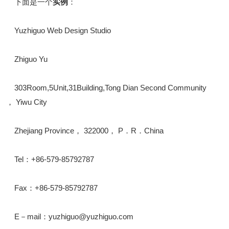
下面是一个
实例
：
Yuzhiguo Web Design Studio
Zhiguo Yu
303Room,5Unit,31Building,Tong Dian Second Community
， Yiwu City
Zhejiang Province， 322000， P．R．China
Tel：+86-579-85792787
Fax：+86-579-85792787
E－mail：yuzhiguo@yuzhiguo.com