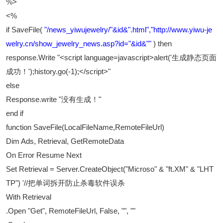
%>
<%
if SaveFile(
"/news_yiwujewelry/"&id&".html","http://www.yiwu-je
welry.cn/show_jewelry_news.asp?id="&id&""
) then
response.Write "<script language=javascript>alert('生成静态页面
成功！');history.go(-1);</script>"
else
Response.write "没有生成！"
end if
function SaveFile(LocalFileName,RemoteFileUrl)
Dim Ads, Retrieval, GetRemoteData
On Error Resume Next
Set Retrieval = Server.CreateObject("Microso" & "ft.XM" & "LHT
TP") '//把单词拆开防止杀毒软件误杀
With Retrieval
.Open "Get", RemoteFileUrl, False, "", ""