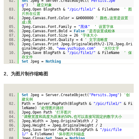
Set
Jpeg = Server.CreateObject(
"Persits.Jpe
g"
)
' 建立对象
Jpeg.Open BlogPath &
"/pic/file1/"
& FileName
' 图
片所在位置
Jpeg.Canvas.Font.Color = &H000000
' 颜色,这里是设置
成:黑
Jpeg.Canvas.Font.Family =
"黑体"
' 设置字体
Jpeg.Canvas.Font.Bold =
False
'是否设置成粗体
Jpeg.Canvas.Font.Size = 26
'字体大小
Jpeg.Canvas.Font.Quality = 4
' 文字清晰度
Jpeg.Canvas.Print Jpeg.OriginalWidth/2-170,Jpeg.Ori
ginalHeight-30,
"www.yuzhiguo.com"
'水印文字
Jpeg.Save BlogPath &
"/pic/file1/"
& FileName
' 保
存文件
Set
Jpeg =
Nothing
2、为图片制作缩略图
Set
Jpeg = Server.CreateObject(
"Persits.Jpeg"
)
'创
建实例
Path = Server.MapPath(BlogPath &
"/pic/file1/"
& Fi
leName)
'处理图片路径
Jpeg.Open Path
'打开图片
'调整宽度和高度为原来的50%,也可以直接写固定的数字大小
Jpeg.Width = Jpeg.OriginalWidth / 2
Jpeg.Height = Jpeg.OriginalHeight / 2
Jpeg.Save Server.MapPath(BlogPath &
"/pic/file
1/"
& FileName)
'保存图片到磁盘
Jpeg.Close:
Set
Jpeg =
Nothing