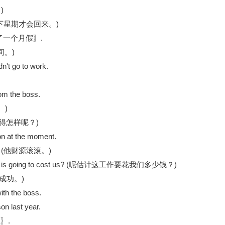
)
ek. (他下星期才会回来。)
day〖休了一个月假〗.
时间。)
n't go to work.
om the boss.
。)
那事进行得怎样呢？)
on at the moment.
irst. (他财源滚滚。)
is job is going to cost us? (呢估计这工作要花我们多少钱？)
事业成功。)
th the boss.
on last year.
班〗.