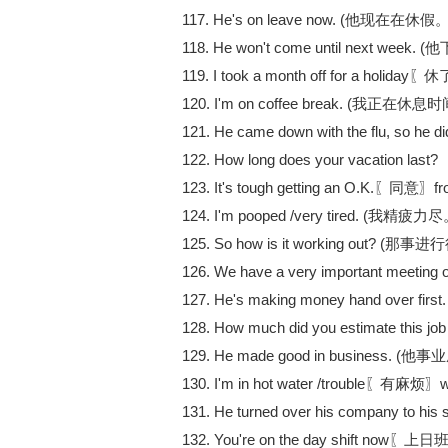
117. He's on leave now. (他现在在休假。
118. He won't come until next we
119. I took a month off for a holi
120. I'm on coffee break. (我正在休息
121. He came down with the flu, so he did
122. How long does your vacation last?
123. It's tough getting an O.K.〖同意〗fr
124. I'm pooped /very tired. (我精疲力尽
125. So how is it working out? (
126. We have a very important meeting 
127. He's making money hand over f
128. How much did you estimate th
129. He made good in business. (他
130. I'm in hot water /trouble〖有麻烦〗wi
131. He turned over his company to his s
132. You're on the day shift now〖上日