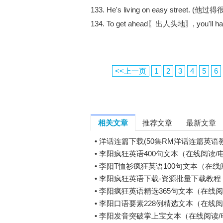
133. He's living on easy street. (他
134. To get ahead〖出人头地〗, you'll have 
<<上一页
1
2
3
4
5
6
相关文章
推荐文章
最新文章
•
洋话连篇下载(50集RM洋话连篇英语
•
李阳疯狂英语400句文本（在线阅读/
•
李阳T恤衫疯狂英语100句文本（在线
•
李阳疯狂英语下载-资源批量下载教程
•
李阳疯狂英语精选365句文本（在线阅读
•
李阳口语要素228例精选文本（在线阅
•
李阳发音突破掌上宝文本（在线阅读/