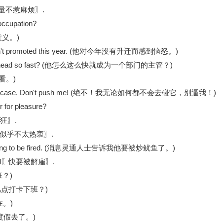
uble〖尽量不惹麻烦〗.
 occupation?
有意义。)
 he wasn't promoted this year. (他对今年没有升迁而感到恼怒。)
artment head so fast? (他怎么这么快就成为一个部门的主管？)
要看看。)
hat in any case. Don't push me! (绝不！我无论如何都不会去碰它，别逼我！)
for pleasure?
工作狂〗.
astic〖似乎不太热衷〗.
ony was going to be fired. (消息灵通人士告诉我他要被炒鱿鱼了。)
umbered〖快要被解雇〗.
上班？)
? (他几点打卡下班？)
不在。)
他夏天度假去了。)