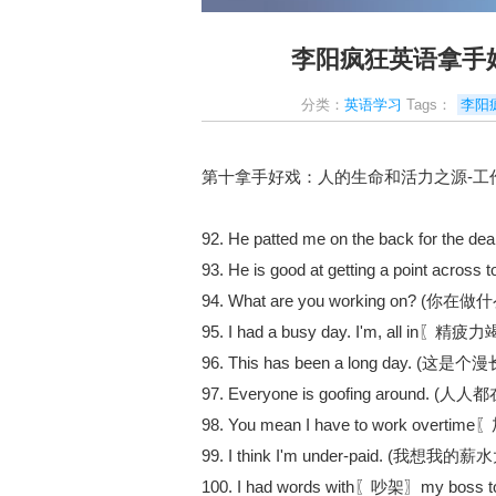
李阳疯狂英语拿手
分类：
英语学习
Tags：
李阳
第十拿手好戏：人的生命和活力之源-工作
92. He patted me on the back for
93. He is good at getting a point 
94. What are you working on? (你在做
95. I had a busy day. I'm, all in〖精疲
96. This has been a long day. (这
97. Everyone is goofing around. 
98. You mean I have to work overtim
99. I think I'm under-paid. (我想我
100. I had words with〖吵架〗my boss t