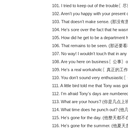
101. I tried to keep out of the tro
102. Aren't you happy with your present
103. That doesn't make sense. (那没
104. He's sore over the fact that
105. How did he get to be a dep
106. That remains to be seen. (那还
107. No way! I wouldn't touch t
108. Are you here on business〖公事〗or 
109. He's a real workaholic〖真正的
110. You don't sound very enthusi
111. A little bird told me that T
112. I'm afraid Tony's days are n
113. What are your hours? (你是几点
114. What time does he punch out
115. He's gone for the day. (他整天都
116. He's gone for the summer. (