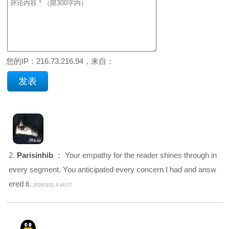
您的IP：216.73.216.94，来自：
2.
Parisinhib
： Your empathy for the reader shines through in
every segment. You anticipated every concern I had and answ
ered it.
2026/3/21 4:44:27