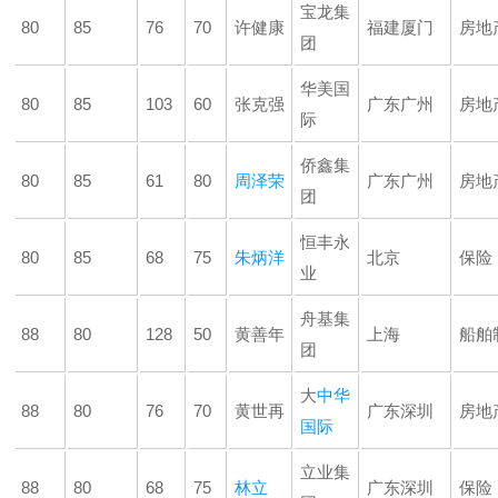
宝龙集
80
85
76
70
许健康
福建厦门
房地
团
华美国
80
85
103
60
张克强
广东广州
房地
际
侨鑫集
80
85
61
80
周泽荣
广东广州
房地
团
恒丰永
80
85
68
75
朱炳洋
北京
保险
业
舟基集
88
80
128
50
黄善年
上海
船舶
团
大
中华
88
80
76
70
黄世再
广东深圳
房地
国际
立业集
88
80
68
75
林立
广东深圳
保险