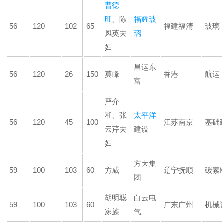
曹德
旺
、陈
福耀玻
56
120
102
65
福建福清
玻璃
凤英夫
璃
妇
昌运东
56
120
26
150
莫峰
香港
航运
富
严介
和、张
太平洋
56
120
45
100
江苏南京
基础
云芹夫
建设
妇
方大集
59
100
103
60
方威
辽宁抚顺
碳素
团
胡明聪
白云电
59
100
103
60
广东广州
机械
家族
气