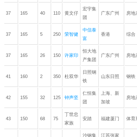
宏宇集
37
165
40
110
黄文仔
广东广州
房地
团
中信泰
37
165
5
250
荣智健
香港
综合
富
恒大地
37
165
26
150
许家印
广东广州
房地
产集团
日照钢
41
160
2
350
杜双华
山东日照
钢铁
铁
仁恒集
上海、新
42
155
32
125
钟声坚
房地
团
加坡
丁世忠
43
150
68
75
安踏
福建厦门
体育
家族
沙钢集
江苏张家