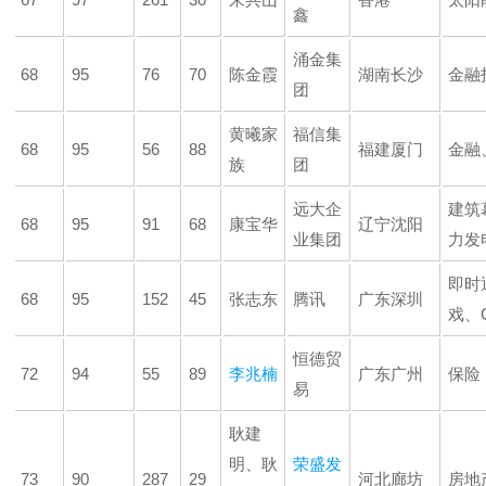
鑫
涌金集
68
95
76
70
陈金霞
湖南长沙
金融
团
黄曦家
福信集
68
95
56
88
福建厦门
金融
族
团
远大企
建筑
68
95
91
68
康宝华
辽宁沈阳
业集团
力发
即时
68
95
152
45
张志东
腾讯
广东深圳
戏、
恒德贸
72
94
55
89
李兆楠
广东广州
保险
易
耿建
明、耿
荣盛发
73
90
287
29
河北廊坊
房地