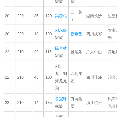
家族
资
三一集
20
220
36
120
梁稳根
湖南长沙
重型
团
刘永好
农业
20
220
13
190
新希望
四川成都
家族
融
陈卓林
22
210
39
115
雅居乐
广东中山
房地
家族
刘沧
龙、刘
宏达集
22
210
45
100
四川什邡
冶金
海龙兄
团
弟
鲁冠球
万向集
汽车
22
210
14
185
浙江杭州
家族
团
色金
秀丽﹒