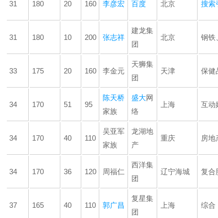
31
180
20
160
李彦宏
百度
北京
搜索
建龙集
31
180
10
200
张志祥
北京
钢铁
团
天狮集
33
175
20
160
李金元
天津
保健
团
陈天桥
盛大
网
34
170
51
95
上海
互动
家族
络
吴亚军
龙湖地
34
170
40
110
重庆
房地
家族
产
西洋集
34
170
36
120
周福仁
辽宁海城
复合
团
复星集
37
165
40
110
郭广昌
上海
综合
团