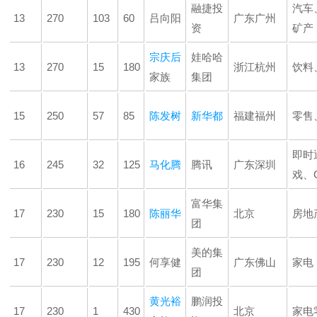
融捷投
汽车
13
270
103
60
吕向阳
广东广州
资
矿产
宗庆后
娃哈哈
13
270
15
180
浙江杭州
饮料
家族
集团
15
250
57
85
陈发树
新华都
福建福州
零售
即时
16
245
32
125
马化腾
腾讯
广东深圳
戏、
富华集
17
230
15
180
陈丽华
北京
房地
团
美的集
17
230
12
195
何享健
广东佛山
家电
团
黄光裕
鹏润投
17
230
1
430
北京
家电