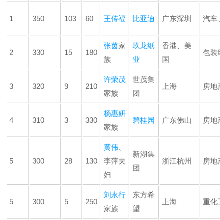
1
350
103
60
王传福
比亚迪
广东深圳
汽车
张茵
家
玖龙纸
香港、美
2
330
15
180
包装
族
业
国
许荣茂
世茂集
3
320
9
210
上海
房地
家族
团
杨惠妍
4
310
3
330
碧桂园
广东佛山
房地
家族
黄伟
、
新湖集
5
300
28
130
李萍夫
浙江杭州
房地
团
妇
刘永行
东方希
5
300
5
250
上海
重化
家族
望