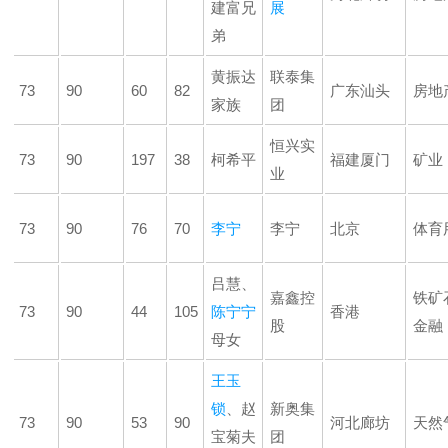
建富兄
展
弟
黄振达
联泰集
73
90
60
82
广东汕头
房地
家族
团
恒兴实
73
90
197
38
柯希平
福建厦门
矿业
业
73
90
76
70
李宁
李宁
北京
体育
吕慧、
嘉鑫控
铁矿
73
90
44
105
陈宁宁
香港
股
金融
母女
王玉
锁
、赵
新奥集
73
90
53
90
河北廊坊
天然
宝菊夫
团