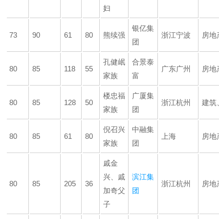
妇
银亿集
73
90
61
80
熊续强
浙江宁波
房地
团
孔健岷
合景泰
80
85
118
55
广东广州
房地
家族
富
楼忠福
广厦集
80
85
128
50
浙江杭州
建筑
家族
团
倪召兴
中融集
80
85
61
80
上海
房地
家族
团
戚金
兴、戚
滨江集
80
85
205
36
浙江杭州
房地
加奇父
团
子