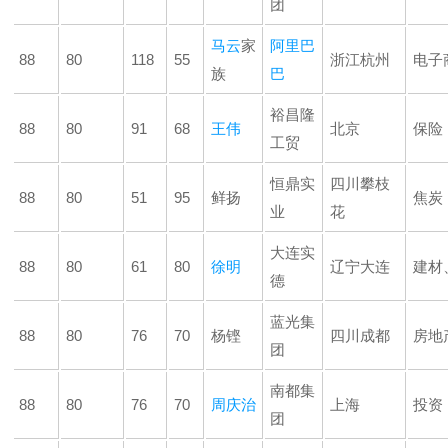
团
马云
家
阿里巴
88
80
118
55
浙江杭州
电子
族
巴
裕昌隆
88
80
91
68
王伟
北京
保险
工贸
恒鼎实
四川攀枝
88
80
51
95
鲜扬
焦炭
业
花
大连实
88
80
61
80
徐明
辽宁大连
建材
德
蓝光集
88
80
76
70
杨铿
四川成都
房地
团
南都集
88
80
76
70
周庆治
上海
投资
团