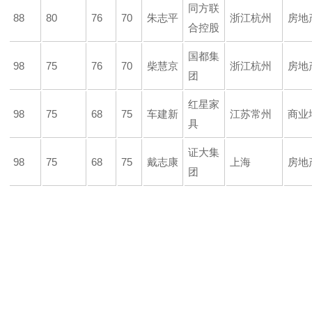
同方联
88
80
76
70
朱志平
浙江杭州
房地
合控股
国都集
98
75
76
70
柴慧京
浙江杭州
房地
团
红星家
98
75
68
75
车建新
江苏常州
商业
具
证大集
98
75
68
75
戴志康
上海
房地
团