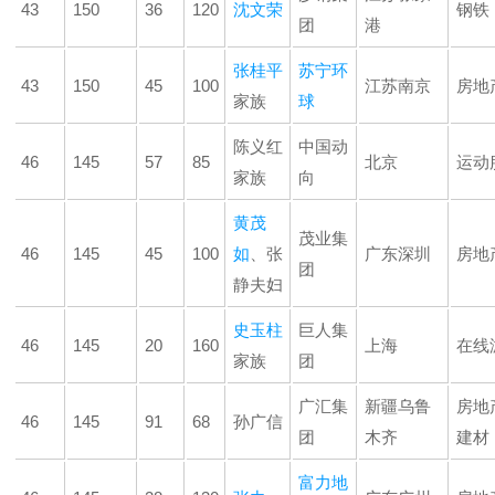
43
150
36
120
沈文荣
钢铁
团
港
张桂平
苏宁环
43
150
45
100
江苏南京
房地
家族
球
陈义红
中国动
46
145
57
85
北京
运动
家族
向
黄茂
茂业集
46
145
45
100
如
、张
广东深圳
房地
团
静夫妇
史玉柱
巨人集
46
145
20
160
上海
在线
家族
团
广汇集
新疆乌鲁
房地
46
145
91
68
孙广信
团
木齐
建材
富力地