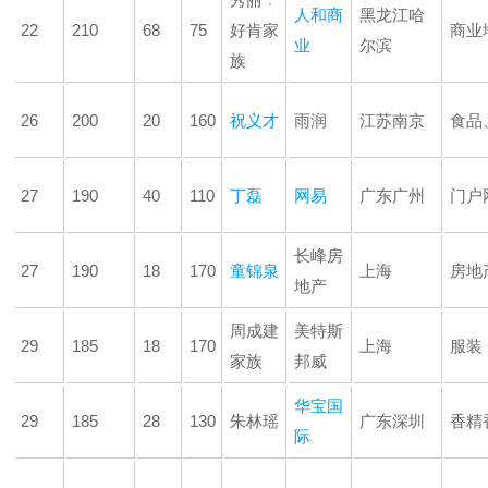
人和商
黑龙江哈
22
210
68
75
好肯家
商业
业
尔滨
族
26
200
20
160
祝义才
雨润
江苏南京
食品
27
190
40
110
丁磊
网易
广东广州
门户
长峰房
27
190
18
170
童锦泉
上海
房地
地产
周成建
美特斯
29
185
18
170
上海
服装
家族
邦威
华宝国
29
185
28
130
朱林瑶
广东深圳
香精
际