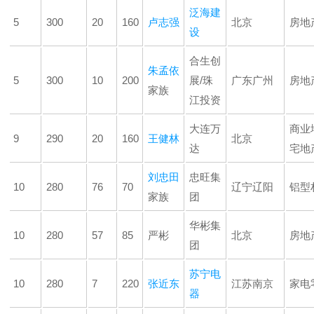
泛海建
5
300
20
160
卢志强
北京
房地
设
合生创
朱孟依
5
300
10
200
展/珠
广东广州
房地
家族
江投资
大连万
商业
9
290
20
160
王健林
北京
达
宅地
刘忠田
忠旺集
10
280
76
70
辽宁辽阳
铝型
家族
团
华彬集
10
280
57
85
严彬
北京
房地
团
苏宁电
10
280
7
220
张近东
江苏南京
家电
器