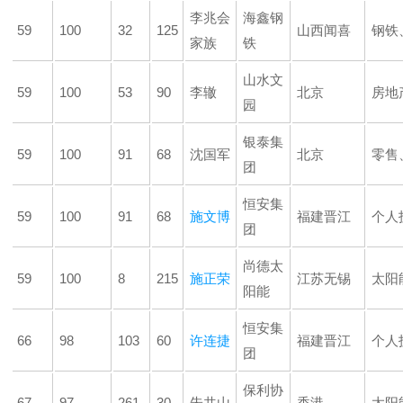
李兆会
海鑫钢
59
100
32
125
山西闻喜
钢铁
家族
铁
山水文
59
100
53
90
李辙
北京
房地
园
银泰集
59
100
91
68
沈国军
北京
零售
团
恒安集
59
100
91
68
施文博
福建晋江
个人
团
尚德太
59
100
8
215
施正荣
江苏无锡
太阳
阳能
恒安集
66
98
103
60
许连捷
福建晋江
个人
团
保利协
67
97
261
30
朱共山
香港
太阳