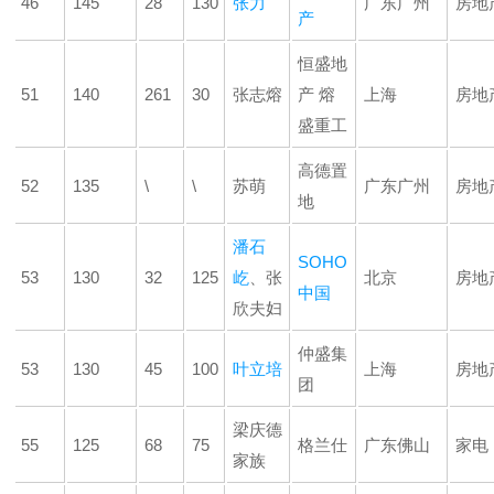
46
145
28
130
张力
广东广州
房地
产
恒盛地
51
140
261
30
张志熔
产 熔
上海
房地
盛重工
高德置
52
135
\
\
苏萌
广东广州
房地
地
潘石
SOHO
53
130
32
125
屹
、张
北京
房地
中国
欣夫妇
仲盛集
53
130
45
100
叶立培
上海
房地
团
梁庆德
55
125
68
75
格兰仕
广东佛山
家电
家族