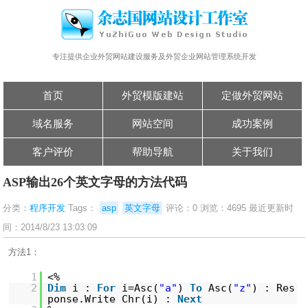
专注提供企业外贸网站建设服务及外贸企业网站管理系统开发
首页
外贸模版建站
定做外贸网站
域名服务
网站空间
成功案例
客户评价
帮助导航
关于我们
ASP输出26个英文字母的方法代码
分类：
程序开发
Tags：
asp
英文字母
评论：0 浏览：4695 最近更新时
间：2014/8/23 13:03:09
方法1：
1
<%
2
Dim
i :
For
i=Asc(
"a"
)
To
Asc(
"z"
) : Res
ponse.Write Chr(i) :
Next