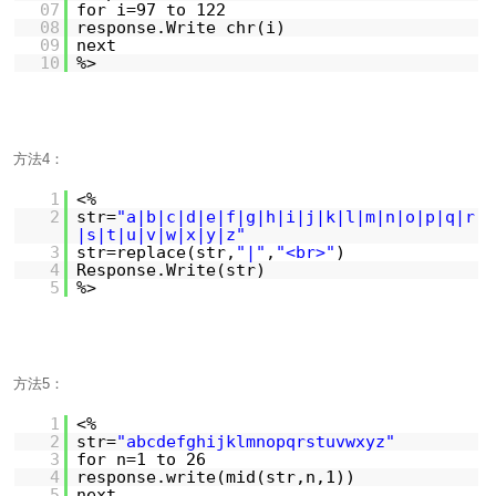
07
for i=97 to 122
08
response.Write chr(i)
09
next
10
%>
方法4：
1
<%
2
str=
"a|b|c|d|e|f|g|h|i|j|k|l|m|n|o|p|q|r
|s|t|u|v|w|x|y|z"
3
str=replace(str,
"|"
,
"<br>"
)
4
Response.Write(str)
5
%>
方法5：
1
<%
2
str=
"abcdefghijklmnopqrstuvwxyz"
3
for n=1 to 26
4
response.write(mid(str,n,1))
5
next