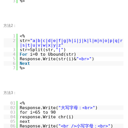
3
%>
方法2：
1
<%
2
str=
"a|b|c|d|e|f|g|h|i|j|k|l|m|n|o|p|q|r
|s|t|u|v|w|x|y|z"
3
str=Split(str,
"|"
)
4
For
i=0 to Ubound(str)
5
Response.Write(str(i)&
"<br>"
)
6
Next
7
%>
方法3：
01
<%
02
Response.Write(
"大写字母：<br>"
)
03
for i=65 to 90
04
response.Write chr(i)
05
next
06
Response.Write(
"<br />小写字母：<br>"
)