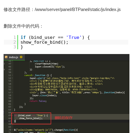
修改文件路径：/www/server/panel/BTPanel/static/js/index.js
删除文件中的代码：
1
if
(bind_user ==
'True'
) {
2
show_force_bind();
3
}