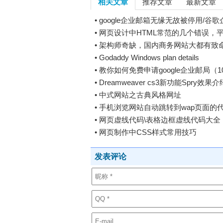
相关文章
推荐文章
最新文章
•
google企业邮箱无缘无故被停用/谷
•
网页设计中HTML常范的几个错误，
•
架构师奇缺，国内商务网站大都有致
•
Godaddy Windows plan details
•
教你如何免费申请google企业邮局（
•
Dreamweaver cs3新功能Spry效果介
•
中式网站之古典风格网址
•
手机浏览网站自动跳转到wap页面的
•
网页虚线代码\表格边框虚线代码大全
•
网页制作中CSS样式常用技巧
发表评论