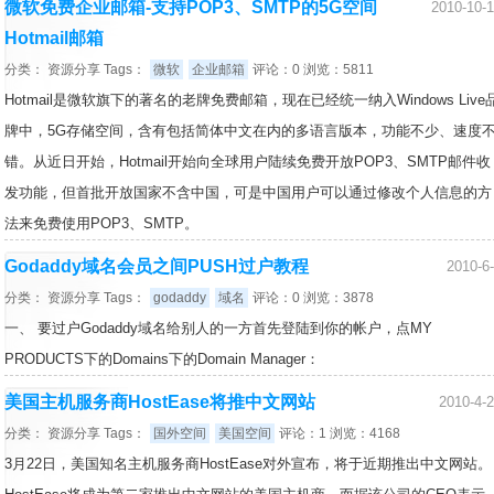
微软免费企业邮箱-支持POP3、SMTP的5G空间
2010-10-
Hotmail邮箱
分类：
资源分享
Tags：
微软
企业邮箱
评论：0 浏览：5811
Hotmail是微软旗下的著名的老牌免费邮箱，现在已经统一纳入Windows Live
牌中，5G存储空间，含有包括简体中文在内的多语言版本，功能不少、速度
错。从近日开始，Hotmail开始向全球用户陆续免费开放POP3、SMTP邮件收
发功能，但首批开放国家不含中国，可是中国用户可以通过修改个人信息的方
法来免费使用POP3、SMTP。
Godaddy域名会员之间PUSH过户教程
2010-6
分类：
资源分享
Tags：
godaddy
域名
评论：0 浏览：3878
一、 要过户Godaddy域名给别人的一方首先登陆到你的帐户，点MY
PRODUCTS下的Domains下的Domain Manager：
美国主机服务商HostEase将推中文网站
2010-4-
分类：
资源分享
Tags：
国外空间
美国空间
评论：1 浏览：4168
3月22日，美国知名主机服务商HostEase对外宣布，将于近期推出中文网站。