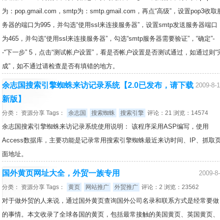
为：pop.gmail.com，smtp为：smtp.gmail.com，再点“高级”，设置pop3收取
务器的端口为995，并勾选“使用ssl来连接服务器”，设置smtp发送服务器端口
为465，并勾选“使用ssl来连接服务器”，勾选“smtp服务器需要验证”，“确定”-
-“下一步” 5，点击“测试帐户设置”，看是否帐户设置是否测试通过，如通过则“
成”，如不通过请检查是否有填错的地方。
余志国搜索引擎蜘蛛来访记录系统【2.0已发布，请下载
2009-8-
新版】
分类：
资源分享
Tags：
余志国
搜索蜘蛛
搜索引擎
评论：21 浏览：14574
余志国搜索引擎蜘蛛来访记录系统使用说明： 该程序采用ASP编写，使用
Access数据库，主要功能是记录常用搜索引擎蜘蛛最近来访时间、IP、抓取
面地址。
国外黄页网址大全，外贸一族专用
2009-8
分类：
资源分享
Tags：
黄页
网站推广
外贸推广
评论：2 浏览：23562
对于做外贸的人来说，通过国外黄页查询国外公司名录和联系方式是经常要做
的事情。本文收录了全球各国的黄页，包括最常接触的美国黄页、英国黄页、