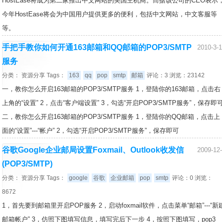
HostEase将成为第二家推出中文网站的美国主机商。而据该公司的CEO表示
今年HostEase将会为中国用户提供更多的便利，包括中文网站，中文客服等
等。
手把手教你如何开通163邮箱和QQ邮箱的POP3/SMTP
2010-3-
服务
分类：
资源分享
Tags：
163
qq
pop
smtp
邮箱
评论：3 浏览：23142
一，教你怎么开启163邮箱的POP3/SMTP服务 1，登陆你的163邮箱，点击右
上角的“设置” 2，点击“客户端设置” 3，勾选“开启POP3/SMTP服务”，保存即
二，教你怎么开启163邮箱的POP3/SMTP服务 1，登陆你的QQ邮箱，点击上
面的“设置”---“帐户” 2，勾选“开启POP3/SMTP服务”，保存即可
谷歌Google企业邮局设置Foxmail、Outlook收发信
2009-12
(POP3/SMTP)
分类：
资源分享
Tags：
google
谷歌
企业邮箱
pop
smtp
评论：0 浏览：
8672
1，首先要到邮箱里开启POP服务 2，启动foxmail软件，点击菜单“邮箱”---“新
邮箱帐户” 3，仿照下图填写信息，填写完后下一步 4，按照下图填写，pop3