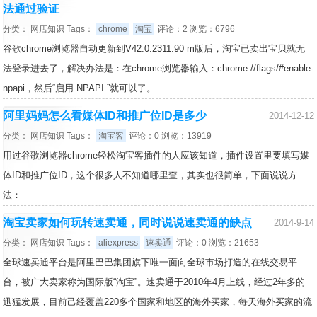
法通过验证
分类：
网店知识
Tags：
chrome
淘宝
评论：2 浏览：6796
谷歌chrome浏览器自动更新到V42.0.2311.90 m版后，淘宝已卖出宝贝就无
法登录进去了，解决办法是：在chrome浏览器输入：chrome://flags/#enable-
npapi，然后“启用 NPAPI ”就可以了。
阿里妈妈怎么看媒体ID和推广位ID是多少
2014-12-12
分类：
网店知识
Tags：
淘宝客
评论：0 浏览：13919
用过谷歌浏览器chrome轻松淘宝客插件的人应该知道，插件设置里要填写媒
体ID和推广位ID，这个很多人不知道哪里查，其实也很简单，下面说说方
法：
淘宝卖家如何玩转速卖通，同时说说速卖通的缺点
2014-9-14
分类：
网店知识
Tags：
aliexpress
速卖通
评论：0 浏览：21653
全球速卖通平台是阿里巴巴集团旗下唯一面向全球市场打造的在线交易平
台，被广大卖家称为国际版“淘宝”。速卖通于2010年4月上线，经过2年多的
迅猛发展，目前己经覆盖220多个国家和地区的海外买家，每天海外买家的流