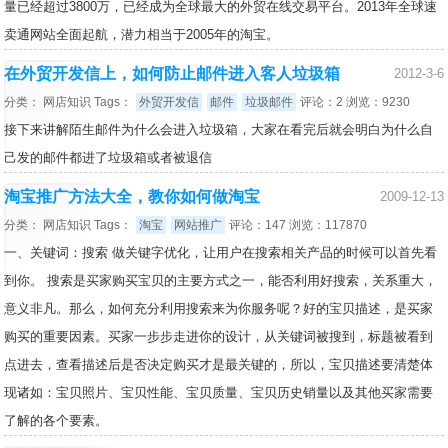
量已经超过3800万，已经成为全球最大的外贸在线交易平台。2013年全球速
卖通网站全面起航，潜力相当于2005年的淘宝。
在外贸开发信上，如何防止邮件进入客人垃圾箱
2012-3-6
分类：
网店知识
Tags：
外贸开发信
邮件
垃圾邮件
评论：2 浏览：9230
接下来讲解陌生邮件为什么会进入垃圾箱，大家在看完后就会明白为什么自
己发的邮件都进了垃圾箱或者被退信
淘宝推广方法大全，教你如何做淘宝
2009-12-13
分类：
网店知识
Tags：
淘宝
网站推广
评论：147 浏览：117870
一、关键词：搜索 做关键字优化，让用户在搜索相关产品的时候可以首先看
到你。 搜索是买家购买宝贝的主要方式之一，能否利用好搜索，关系重大，
意义非凡。那么，如何充分利用搜索来为你服务呢？好的宝贝描述，是买家
购买的重要因素。买家一步步走进你的设计，从关键词被搜到，标题被看到
点进去，查看描述后是否决定购买才是最关键的，所以，宝贝描述要清楚体
现诸如：宝贝照片、宝贝性能、宝贝质量、宝贝历史销量以及其他买家需要
了解的各个要素。