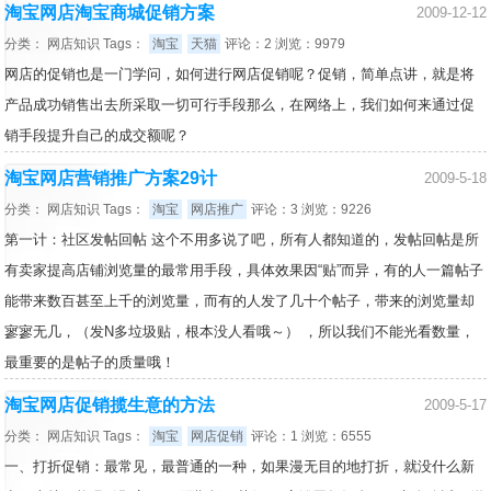
淘宝网店淘宝商城促销方案
2009-12-12
分类：
网店知识
Tags：
淘宝
天猫
评论：2 浏览：9979
网店的促销也是一门学问，如何进行网店促销呢？促销，简单点讲，就是将
产品成功销售出去所采取一切可行手段那么，在网络上，我们如何来通过促
销手段提升自己的成交额呢？
淘宝网店营销推广方案29计
2009-5-18
分类：
网店知识
Tags：
淘宝
网店推广
评论：3 浏览：9226
第一计：社区发帖回帖 这个不用多说了吧，所有人都知道的，发帖回帖是所
有卖家提高店铺浏览量的最常用手段，具体效果因“贴”而异，有的人一篇帖子
能带来数百甚至上千的浏览量，而有的人发了几十个帖子，带来的浏览量却
寥寥无几，（发N多垃圾贴，根本没人看哦～） ，所以我们不能光看数量，
最重要的是帖子的质量哦！
淘宝网店促销揽生意的方法
2009-5-17
分类：
网店知识
Tags：
淘宝
网店促销
评论：1 浏览：6555
一、打折促销：最常见，最普通的一种，如果漫无目的地打折，就没什么新