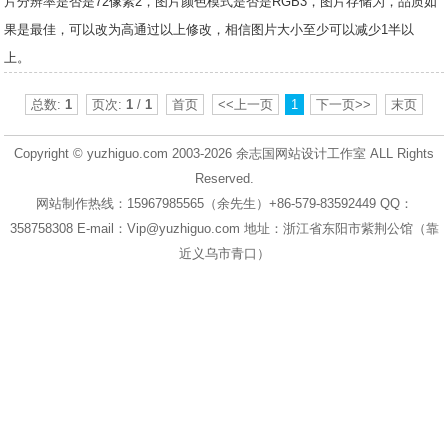
片分辨率是否是72像素2，图片颜色模式是否是RGB3，图片存储为，品质如
果是最佳，可以改为高通过以上修改，相信图片大小至少可以减少1半以
上。
总数:
1
页次:
1
/
1
首页
<<上一页
1
下一页>>
末页
Copyright © yuzhiguo.com 2003-2026
余志国网站设计工作室
ALL Rights
Reserved.
网站制作热线：15967985565（余先生）+86-579-83592449 QQ：
358758308 E-mail：Vip@yuzhiguo.com 地址：浙江省东阳市紫荆公馆（靠
近义乌市青口）