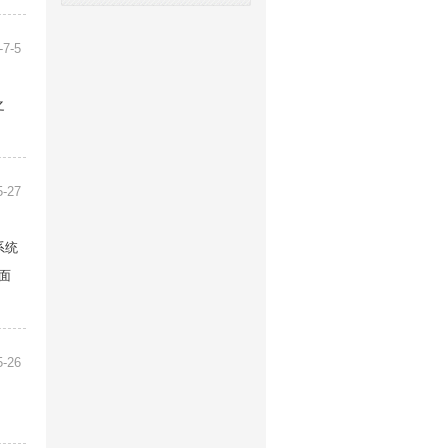
-7-5
之
5-27
系统
面
5-26