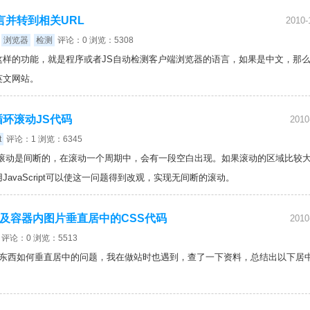
言并转到相关URL
2010-
浏览器
检测
评论：0 浏览：5308
这样的功能，就是程序或者JS自动检测客户端浏览器的语言，如果是中文，那
英文网站。
右循环滚动JS代码
2010
t
评论：1 浏览：6345
滚动，但滚动是间断的，在滚动一个周期中，会有一段空白出现。如果滚动的区域比较
avaScript可以使这一问题得到改观，实现无间断的滚动。
直居中及容器内图片垂直居中的CSS代码
2010
评论：0 浏览：5513
内的东西如何垂直居中的问题，我在做站时也遇到，查了一下资料，总结出以下居