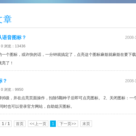
文章
团队语音图标？
2008-
0 浏览：13436
点亮的一个图标，或许快的话，一分钟就搞定了，点亮这个图标麻烦就麻烦在要下
就亮了！
标？
2008-
0 浏览：9950
到6级，并在点亮页面操作，扣除5颗种子后即可点亮图标。 2、关闭图标：一
，同时也可以登录官方网站，自助熄灭图标。
:
1
/
1
首页
<<上一页
1
下一页>>
末页