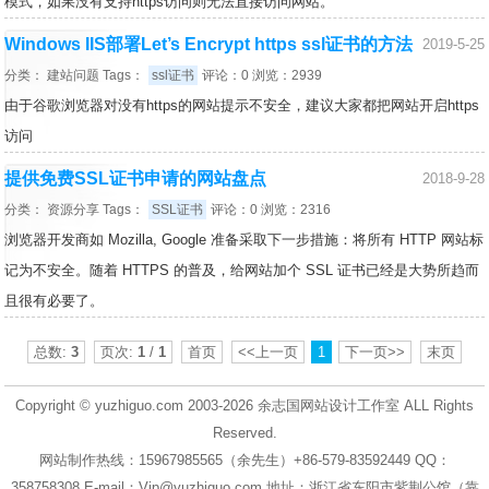
模式，如果没有支持https访问则无法直接访问网站。
Windows IIS部署Let’s Encrypt https ssl证书的方法
2019-5-25
分类：
建站问题
Tags：
ssl证书
评论：0 浏览：2939
由于谷歌浏览器对没有https的网站提示不安全，建议大家都把网站开启https
访问
提供免费SSL证书申请的网站盘点
2018-9-28
分类：
资源分享
Tags：
SSL证书
评论：0 浏览：2316
浏览器开发商如 Mozilla, Google 准备采取下一步措施：将所有 HTTP 网站标
记为不安全。随着 HTTPS 的普及，给网站加个 SSL 证书已经是大势所趋而
且很有必要了。
总数:
3
页次:
1
/
1
首页
<<上一页
1
下一页>>
末页
Copyright © yuzhiguo.com 2003-2026
余志国网站设计工作室
ALL Rights
Reserved.
网站制作热线：15967985565（余先生）+86-579-83592449 QQ：
358758308 E-mail：Vip@yuzhiguo.com 地址：浙江省东阳市紫荆公馆（靠